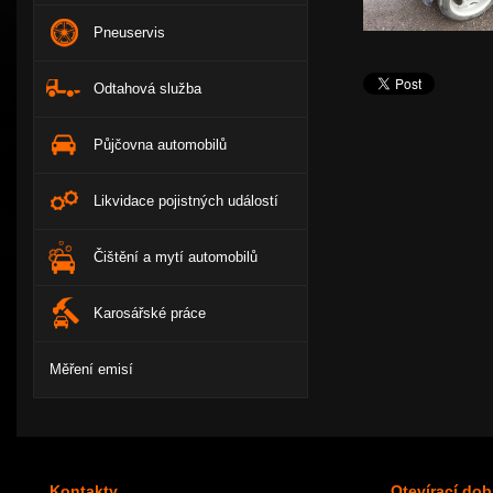
Pneuservis
Odtahová služba
Půjčovna automobilů
Likvidace pojistných událostí
Čištění a mytí automobilů
Karosářské práce
Měření emisí
Kontakty
Otevírací dob