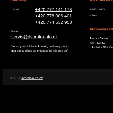
+420 777 141 178
Telefon
pondělí - pátek
+420 778 006 401
sobota
+420 774 532 953
Autoservis 
E-mail
servis@dvorak-auto.cz
Jindřich Dvořák
IČO: 75215501
Preferujeme telefonní kontakt, na dotazy přes e-
U Podhorky 2203, Če
mail odpovídáme dle možností do několika dní.
©2013
Dvorak-auto.cz